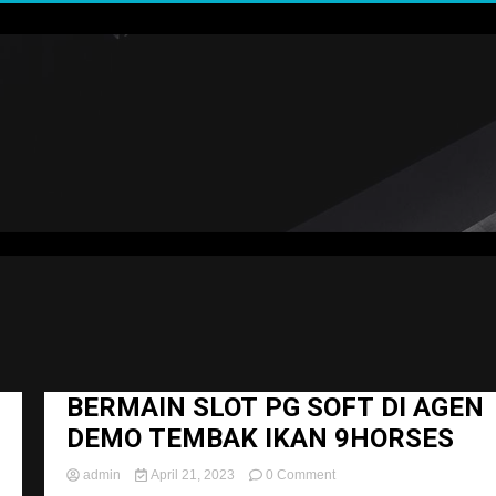
BERMAIN SLOT PG SOFT DI AGEN
DEMO TEMBAK IKAN 9HORSES
on
admin
April 21, 2023
0 Comment
BERMAIN