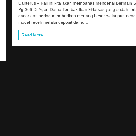
Cairterus – Kali ini kita akan membahas mengenai Bermain S
SLOT
Pg Soft Di Agen Demo Tembak Ikan 9Horses yang sudah terb
PG
gacor dan sering memberikan menang besar walaupun den
SOFT
DI
modal receh melalui deposit dana....
AGEN
DEMO
Read More
TEMBAK
IKAN
9HORSES