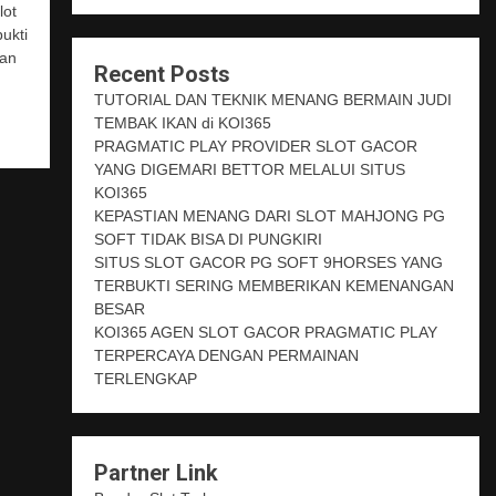
lot
ukti
gan
Recent Posts
TUTORIAL DAN TEKNIK MENANG BERMAIN JUDI
TEMBAK IKAN di KOI365
PRAGMATIC PLAY PROVIDER SLOT GACOR
YANG DIGEMARI BETTOR MELALUI SITUS
KOI365
KEPASTIAN MENANG DARI SLOT MAHJONG PG
SOFT TIDAK BISA DI PUNGKIRI
SITUS SLOT GACOR PG SOFT 9HORSES YANG
TERBUKTI SERING MEMBERIKAN KEMENANGAN
BESAR
KOI365 AGEN SLOT GACOR PRAGMATIC PLAY
TERPERCAYA DENGAN PERMAINAN
TERLENGKAP
Partner Link