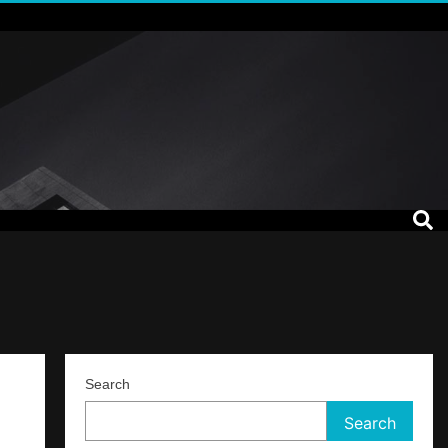
Search
Search