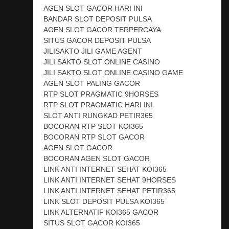
AGEN SLOT GACOR HARI INI
BANDAR SLOT DEPOSIT PULSA
AGEN SLOT GACOR TERPERCAYA
SITUS GACOR DEPOSIT PULSA
JILISAKTO JILI GAME AGENT
JILI SAKTO SLOT ONLINE CASINO
JILI SAKTO SLOT ONLINE CASINO GAME
AGEN SLOT PALING GACOR
RTP SLOT PRAGMATIC 9HORSES
RTP SLOT PRAGMATIC HARI INI
SLOT ANTI RUNGKAD PETIR365
BOCORAN RTP SLOT KOI365
BOCORAN RTP SLOT GACOR
AGEN SLOT GACOR
BOCORAN AGEN SLOT GACOR
LINK ANTI INTERNET SEHAT KOI365
LINK ANTI INTERNET SEHAT 9HORSES
LINK ANTI INTERNET SEHAT PETIR365
LINK SLOT DEPOSIT PULSA KOI365
LINK ALTERNATIF KOI365 GACOR
SITUS SLOT GACOR KOI365