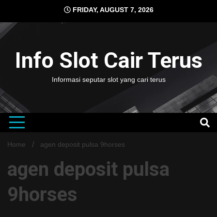
Skip
FRIDAY, AUGUST 7, 2026
to
content
Info Slot Cair Terus
Informasi seputar slot yang cari terus
Home
agen deposit pulsa 9horses
agen deposit pulsa
9horses