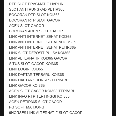
RTP SLOT PRAGMATIC HARI INI
SLOT ANTI RUNGKAD PETIR365
BOCORAN RTP SLOT KOI365
BOCORAN RTP SLOT GACOR
AGEN SLOT GACOR
BOCORAN AGEN SLOT GACOR
LINK ANTI INTERNET SEHAT KOI365
LINK ANTI INTERNET SEHAT 9HORSES
LINK ANTI INTERNET SEHAT PETIR365
LINK SLOT DEPOSIT PULSA KOI365
LINK ALTERNATIF KOI365 GACOR
SITUS SLOT GACOR KOI365
LINK LOGIN KOI365
LINK DAFTAR TERBARU KOI365
LINK DAFTAR 9HORSES TERBARU
LINK GACOR KOI365
AGEN SLOT GACOR KOI365 TERBARU
LINK INFO RTP TERTINGGI KOI365
AGEN PETIR365 SLOT GACOR
PG SOFT MAHJONG
9HORSES LINK ALTERNATIF SLOT GACOR