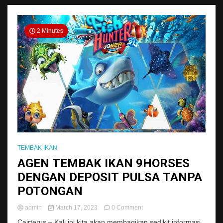
2 Minutes
TEMBAK IKAN
AGEN TEMBAK IKAN 9HORSES
DENGAN DEPOSIT PULSA TANPA
POTONGAN
on
admin
March 17, 2023
0 Comment
AGEN
Cairterus – Kali ini kita akan membagikan sedikit informasi