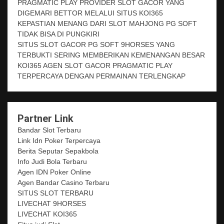
PRAGMATIC PLAY PROVIDER SLOT GACOR YANG
DIGEMARI BETTOR MELALUI SITUS KOI365
KEPASTIAN MENANG DARI SLOT MAHJONG PG SOFT
TIDAK BISA DI PUNGKIRI
SITUS SLOT GACOR PG SOFT 9HORSES YANG
TERBUKTI SERING MEMBERIKAN KEMENANGAN BESAR
KOI365 AGEN SLOT GACOR PRAGMATIC PLAY
TERPERCAYA DENGAN PERMAINAN TERLENGKAP
Partner Link
Bandar Slot Terbaru
Link Idn Poker Terpercaya
Berita Seputar Sepakbola
Info Judi Bola Terbaru
Agen IDN Poker Online
Agen Bandar Casino Terbaru
SITUS SLOT TERBARU
LIVECHAT 9HORSES
LIVECHAT KOI365