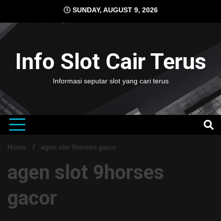
Skip
SUNDAY, AUGUST 9, 2026
to
content
Info Slot Cair Terus
Informasi seputar slot yang cari terus
Home
agen slot 9horses gacor
agen slot 9horses
gacor