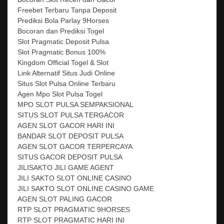
Freebet Terbaru Tanpa Deposit
Prediksi Bola Parlay 9Horses
Bocoran dan Prediksi Togel
Slot Pragmatic Deposit Pulsa
Slot Pragmatic Bonus 100%
Kingdom Official Togel & Slot
Link Alternatif Situs Judi Online
Situs Slot Pulsa Online Terbaru
Agen Mpo Slot Pulsa Togel
MPO SLOT PULSA SEMPAKSIONAL
SITUS SLOT PULSA TERGACOR
AGEN SLOT GACOR HARI INI
BANDAR SLOT DEPOSIT PULSA
AGEN SLOT GACOR TERPERCAYA
SITUS GACOR DEPOSIT PULSA
JILISAKTO JILI GAME AGENT
JILI SAKTO SLOT ONLINE CASINO
JILI SAKTO SLOT ONLINE CASINO GAME
AGEN SLOT PALING GACOR
RTP SLOT PRAGMATIC 9HORSES
RTP SLOT PRAGMATIC HARI INI