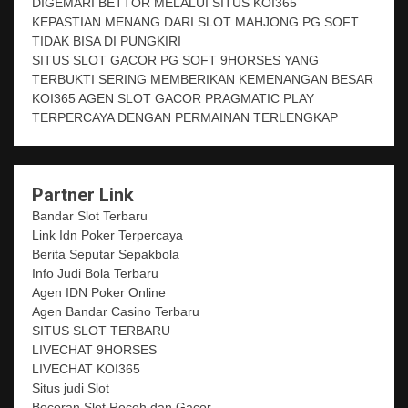
DIGEMARI BETTOR MELALUI SITUS KOI365
KEPASTIAN MENANG DARI SLOT MAHJONG PG SOFT
TIDAK BISA DI PUNGKIRI
SITUS SLOT GACOR PG SOFT 9HORSES YANG
TERBUKTI SERING MEMBERIKAN KEMENANGAN BESAR
KOI365 AGEN SLOT GACOR PRAGMATIC PLAY
TERPERCAYA DENGAN PERMAINAN TERLENGKAP
Partner Link
Bandar Slot Terbaru
Link Idn Poker Terpercaya
Berita Seputar Sepakbola
Info Judi Bola Terbaru
Agen IDN Poker Online
Agen Bandar Casino Terbaru
SITUS SLOT TERBARU
LIVECHAT 9HORSES
LIVECHAT KOI365
Situs judi Slot
Bocoran Slot Receh dan Gacor