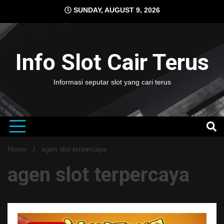
Skip
SUNDAY, AUGUST 9, 2026
to
content
Info Slot Cair Terus
Informasi seputar slot yang cari terus
Home
agen slot terpercaya
agen slot terpercaya