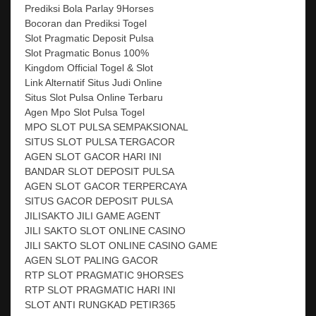
Prediksi Bola Parlay 9Horses
Bocoran dan Prediksi Togel
Slot Pragmatic Deposit Pulsa
Slot Pragmatic Bonus 100%
Kingdom Official Togel & Slot
Link Alternatif Situs Judi Online
Situs Slot Pulsa Online Terbaru
Agen Mpo Slot Pulsa Togel
MPO SLOT PULSA SEMPAKSIONAL
SITUS SLOT PULSA TERGACOR
AGEN SLOT GACOR HARI INI
BANDAR SLOT DEPOSIT PULSA
AGEN SLOT GACOR TERPERCAYA
SITUS GACOR DEPOSIT PULSA
JILISAKTO JILI GAME AGENT
JILI SAKTO SLOT ONLINE CASINO
JILI SAKTO SLOT ONLINE CASINO GAME
AGEN SLOT PALING GACOR
RTP SLOT PRAGMATIC 9HORSES
RTP SLOT PRAGMATIC HARI INI
SLOT ANTI RUNGKAD PETIR365