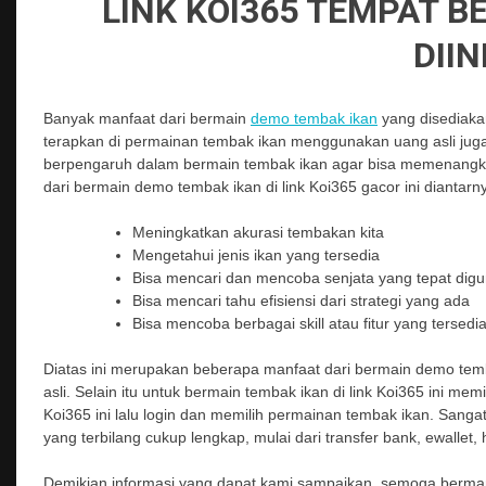
LINK KOI365 TEMPAT 
DII
Banyak manfaat dari bermain
demo tembak ikan
yang disediakan
terapkan di permainan tembak ikan menggunakan uang asli juga 
berpengaruh dalam bermain tembak ikan agar bisa memenangka
dari bermain demo tembak ikan di link Koi365 gacor ini diantarn
Meningkatkan akurasi tembakan kita
Mengetahui jenis ikan yang tersedia
Bisa mencari dan mencoba senjata yang tepat dig
Bisa mencari tahu efisiensi dari strategi yang ada
Bisa mencoba berbagai skill atau fitur yang tersedi
Diatas ini merupakan beberapa manfaat dari bermain demo temb
asli. Selain itu untuk bermain tembak ikan di link Koi365 ini mem
Koi365 ini lalu login dan memilih permainan tembak ikan. Sangat
yang terbilang cukup lengkap, mulai dari transfer bank, ewallet,
Demikian informasi yang dapat kami sampaikan, semoga berman