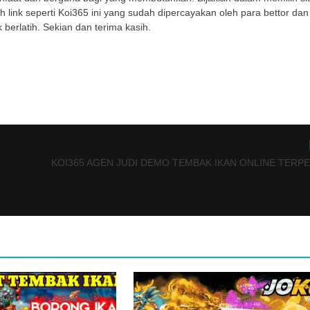
h link seperti Koi365 ini yang sudah dipercayakan oleh para bettor dan
erlatih. Sekian dan terima kasih.
N
KOI365 AGEN JUDI DEMO TEMBAK IKAN ONLINE TERP