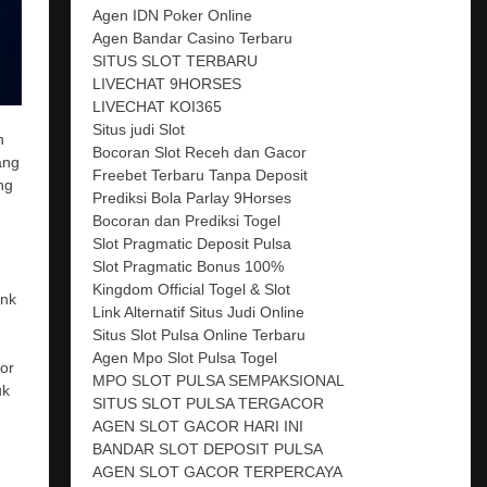
Agen IDN Poker Online
Agen Bandar Casino Terbaru
SITUS SLOT TERBARU
LIVECHAT 9HORSES
LIVECHAT KOI365
Situs judi Slot
n
Bocoran Slot Receh dan Gacor
ang
Freebet Terbaru Tanpa Deposit
ng
Prediksi Bola Parlay 9Horses
Bocoran dan Prediksi Togel
Slot Pragmatic Deposit Pulsa
Slot Pragmatic Bonus 100%
Kingdom Official Togel & Slot
ink
Link Alternatif Situs Judi Online
Situs Slot Pulsa Online Terbaru
Agen Mpo Slot Pulsa Togel
or
MPO SLOT PULSA SEMPAKSIONAL
uk
SITUS SLOT PULSA TERGACOR
AGEN SLOT GACOR HARI INI
BANDAR SLOT DEPOSIT PULSA
AGEN SLOT GACOR TERPERCAYA