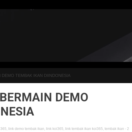
N DEMO TEMBAK IKAN DIINDONESIA
T BERMAIN DEMO
ONESIA
i365
,
link demo tembak ikan
,
link koi365
,
link tembak ikan koi365
,
tembak ikan
- 2