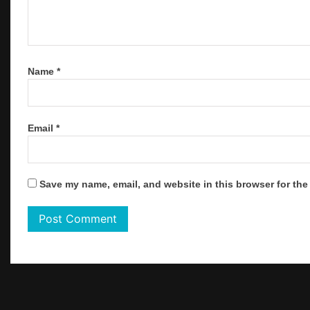
Name
*
Email
*
Save my name, email, and website in this browser for the