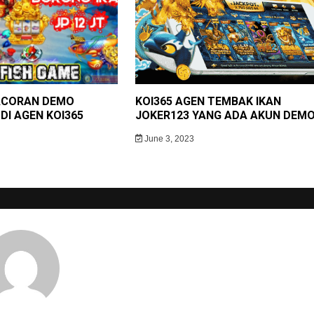
ACORAN DEMO
KOI365 AGEN TEMBAK IKAN
DI AGEN KOI365
JOKER123 YANG ADA AKUN DEM
June 3, 2023