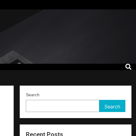
Search
Search
Recent Posts