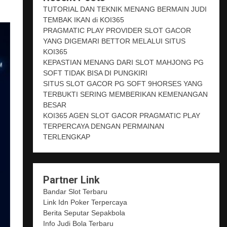
TUTORIAL DAN TEKNIK MENANG BERMAIN JUDI
TEMBAK IKAN di KOI365
PRAGMATIC PLAY PROVIDER SLOT GACOR
YANG DIGEMARI BETTOR MELALUI SITUS
KOI365
KEPASTIAN MENANG DARI SLOT MAHJONG PG
SOFT TIDAK BISA DI PUNGKIRI
SITUS SLOT GACOR PG SOFT 9HORSES YANG
TERBUKTI SERING MEMBERIKAN KEMENANGAN
BESAR
KOI365 AGEN SLOT GACOR PRAGMATIC PLAY
TERPERCAYA DENGAN PERMAINAN
TERLENGKAP
Partner Link
Bandar Slot Terbaru
Link Idn Poker Terpercaya
Berita Seputar Sepakbola
Info Judi Bola Terbaru