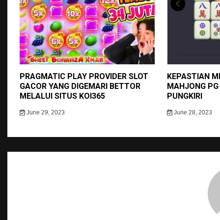
PRAGMATIC PLAY PROVIDER SLOT
KEPASTIAN M
GACOR YANG DIGEMARI BETTOR
MAHJONG PG S
MELALUI SITUS KOI365
PUNGKIRI
June 29, 2023
June 28, 2023