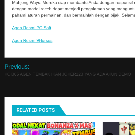
Mahjong Ways. Mereka siap membantu Anda dengan responsif 
dengan modal receh dapat menjadi pengalaman yang menguntu
pahami aturan permainan, dan bermainlah dengan bijak. Selam
Agen Resmi PG Soft
Agen Resmi 9Horses
Post
Previous:
navigation
KOI365 AGEN TEMBAK IKAN JOKER123 YANG ADA AKUN DEMO
RELATED POSTS