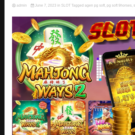
admin
June 7, 2023
in
SLOT
Tagged
agen pg soft
,
pg soft 9horses
,
s