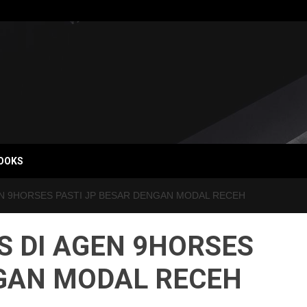
OOKS
N 9HORSES PASTI JP BESAR DENGAN MODAL RECEH
 DI AGEN 9HORSES
NGAN MODAL RECEH