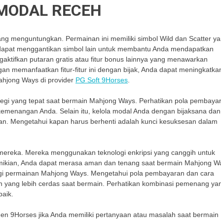
MODAL RECEH
 yang menguntungkan. Permainan ini memiliki simbol Wild dan Scatter y
apat menggantikan simbol lain untuk membantu Anda mendapatkan
tifkan putaran gratis atau fitur bonus lainnya yang menawarkan
memanfaatkan fitur-fitur ini dengan bijak, Anda dapat meningkatka
hjong Ways di provider
PG Soft 9Horses
.
tegi yang tepat saat bermain Mahjong Ways. Perhatikan pola pembaya
emenangan Anda. Selain itu, kelola modal Anda dengan bijaksana dan
ian. Mengetahui kapan harus berhenti adalah kunci kesuksesan dalam
ereka. Mereka menggunakan teknologi enkripsi yang canggih untuk
emikian, Anda dapat merasa aman dan tenang saat bermain Mahjong W
rategi permainan Mahjong Ways. Mengetahui pola pembayaran dan cara
n yang lebih cerdas saat bermain. Perhatikan kombinasi pemenang ya
baik.
en 9Horses jika Anda memiliki pertanyaan atau masalah saat bermain