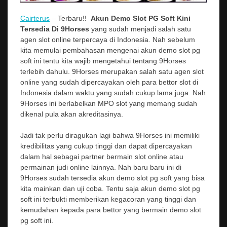
Cairterus
– Terbaru!!
Akun Demo Slot PG Soft Kini
Tersedia Di 9Horses
yang sudah menjadi salah satu
agen slot online terpercaya di Indonesia. Nah sebelum
kita memulai pembahasan mengenai akun demo slot pg
soft ini tentu kita wajib mengetahui tentang 9Horses
terlebih dahulu. 9Horses merupakan salah satu agen slot
online yang sudah dipercayakan oleh para bettor slot di
Indonesia dalam waktu yang sudah cukup lama juga. Nah
9Horses ini berlabelkan MPO slot yang memang sudah
dikenal pula akan akreditasinya.
Jadi tak perlu diragukan lagi bahwa 9Horses ini memiliki
kredibilitas yang cukup tinggi dan dapat dipercayakan
dalam hal sebagai partner bermain slot online atau
permainan judi online lainnya. Nah baru baru ini di
9Horses sudah tersedia akun demo slot pg soft yang bisa
kita mainkan dan uji coba. Tentu saja akun demo slot pg
soft ini terbukti memberikan kegacoran yang tinggi dan
kemudahan kepada para bettor yang bermain demo slot
pg soft ini.