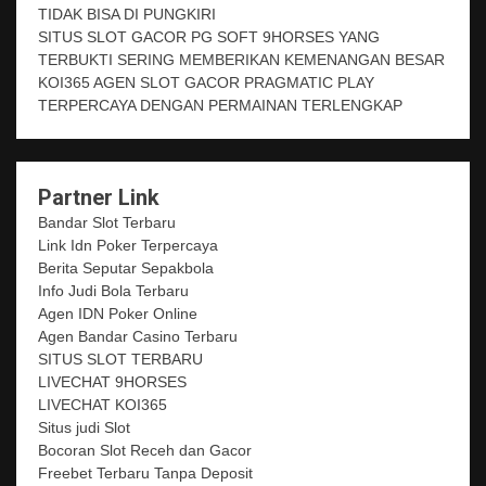
TIDAK BISA DI PUNGKIRI
SITUS SLOT GACOR PG SOFT 9HORSES YANG
TERBUKTI SERING MEMBERIKAN KEMENANGAN BESAR
KOI365 AGEN SLOT GACOR PRAGMATIC PLAY
TERPERCAYA DENGAN PERMAINAN TERLENGKAP
Partner Link
Bandar Slot Terbaru
Link Idn Poker Terpercaya
Berita Seputar Sepakbola
Info Judi Bola Terbaru
Agen IDN Poker Online
Agen Bandar Casino Terbaru
SITUS SLOT TERBARU
LIVECHAT 9HORSES
LIVECHAT KOI365
Situs judi Slot
Bocoran Slot Receh dan Gacor
Freebet Terbaru Tanpa Deposit