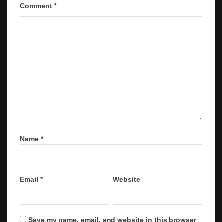
Comment
*
Name
*
Email
*
Website
Save my name, email, and website in this browser