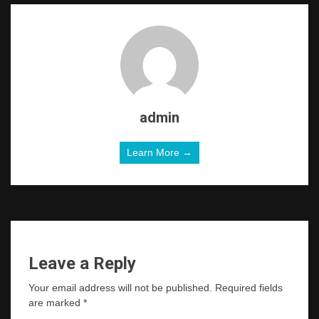
admin
Learn More →
Leave a Reply
Your email address will not be published.
Required fields
are marked
*