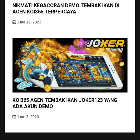
NIKMATI KEGACORAN DEMO TEMBAK IKAN DI
AGEN KOI365 TERPERCAYA
June 12, 2023
KOI365 AGEN TEMBAK IKAN JOKER123 YANG
ADA AKUN DEMO
June 3, 2023