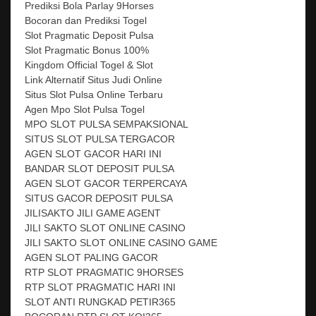
Prediksi Bola Parlay 9Horses
Bocoran dan Prediksi Togel
Slot Pragmatic Deposit Pulsa
Slot Pragmatic Bonus 100%
Kingdom Official Togel & Slot
Link Alternatif Situs Judi Online
Situs Slot Pulsa Online Terbaru
Agen Mpo Slot Pulsa Togel
MPO SLOT PULSA SEMPAKSIONAL
SITUS SLOT PULSA TERGACOR
AGEN SLOT GACOR HARI INI
BANDAR SLOT DEPOSIT PULSA
AGEN SLOT GACOR TERPERCAYA
SITUS GACOR DEPOSIT PULSA
JILISAKTO JILI GAME AGENT
JILI SAKTO SLOT ONLINE CASINO
JILI SAKTO SLOT ONLINE CASINO GAME
AGEN SLOT PALING GACOR
RTP SLOT PRAGMATIC 9HORSES
RTP SLOT PRAGMATIC HARI INI
SLOT ANTI RUNGKAD PETIR365