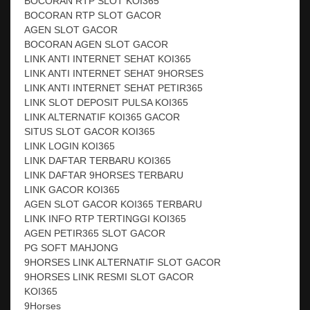
BOCORAN RTP SLOT KOI365
BOCORAN RTP SLOT GACOR
AGEN SLOT GACOR
BOCORAN AGEN SLOT GACOR
LINK ANTI INTERNET SEHAT KOI365
LINK ANTI INTERNET SEHAT 9HORSES
LINK ANTI INTERNET SEHAT PETIR365
LINK SLOT DEPOSIT PULSA KOI365
LINK ALTERNATIF KOI365 GACOR
SITUS SLOT GACOR KOI365
LINK LOGIN KOI365
LINK DAFTAR TERBARU KOI365
LINK DAFTAR 9HORSES TERBARU
LINK GACOR KOI365
AGEN SLOT GACOR KOI365 TERBARU
LINK INFO RTP TERTINGGI KOI365
AGEN PETIR365 SLOT GACOR
PG SOFT MAHJONG
9HORSES LINK ALTERNATIF SLOT GACOR
9HORSES LINK RESMI SLOT GACOR
KOI365
9Horses