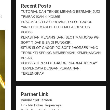
Recent Posts
TUTORIAL DAN TEKNIK MENANG BERMAIN JUDI
pg
TEMBAK IKAN di KOI365
PRAGMATIC PLAY PROVIDER SLOT GACOR
YANG DIGEMARI BETTOR MELALUI SITUS
KOI365
KEPASTIAN MENANG DARI SLOT MAHJONG PG
SOFT TIDAK BISA DI PUNGKIRI
SITUS SLOT GACOR PG SOFT 9HORSES YANG
TERBUKTI SERING MEMBERIKAN KEMENANGAN
BESAR
KOI365 AGEN SLOT GACOR PRAGMATIC PLAY
TERPERCAYA DENGAN PERMAINAN
TERLENGKAP
Partner Link
Bandar Slot Terbaru
Link Idn Poker Terpercaya