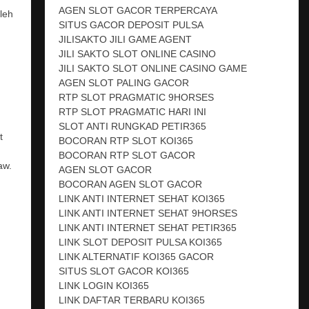
AGEN SLOT GACOR TERPERCAYA
leh
SITUS GACOR DEPOSIT PULSA
JILISAKTO JILI GAME AGENT
JILI SAKTO SLOT ONLINE CASINO
JILI SAKTO SLOT ONLINE CASINO GAME
AGEN SLOT PALING GACOR
RTP SLOT PRAGMATIC 9HORSES
RTP SLOT PRAGMATIC HARI INI
SLOT ANTI RUNGKAD PETIR365
t
BOCORAN RTP SLOT KOI365
BOCORAN RTP SLOT GACOR
aw.
AGEN SLOT GACOR
BOCORAN AGEN SLOT GACOR
LINK ANTI INTERNET SEHAT KOI365
LINK ANTI INTERNET SEHAT 9HORSES
LINK ANTI INTERNET SEHAT PETIR365
LINK SLOT DEPOSIT PULSA KOI365
LINK ALTERNATIF KOI365 GACOR
m
SITUS SLOT GACOR KOI365
LINK LOGIN KOI365
LINK DAFTAR TERBARU KOI365