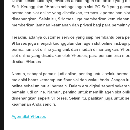
Dalam kesimpulannya, 9Horses adalah agen slot online yang m
Soft. Keunggulan 9Horses sebagai agen slot PG Soft yang gac
permainan slot online yang disediakan, termasuk permainan s
dimenangkan. Selain itu, 9Horses juga memberikan kemudahan b
memberikan jaminan keamanan dan privasi bagi para pemainny
Terakhir, adanya customer service yang siap membantu para pem
9Horses juga menjadi keunggulan dari agen slot online ini.Bagi
permainan slot online yang unik dan mudah dimenangkan, 9Hor
slot online yang disediakan oleh 9Horses, para pemain bisa m
di situs 9Horses.
Namun, sebagai pemain judi online, penting untuk selalu berma
melebihi batas kemampuan finansial dan waktu Anda. Jangan lu
online sebelum mulai bermain. Dalam era digital seperti sekaran
pemain judi online. Namun, penting untuk memilih agen slot o
dimenangkan seperti 9Horses. Selain itu, pastikan juga untuk
keamanan Anda sendiri.
Agen Slot 9Horses