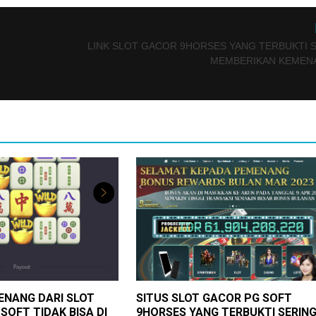
LINK SLOT GACOR 9HORSES YANG TERBUKTI 
MEMBERIKAN KEMEN
ENANG DARI SLOT
SITUS SLOT GACOR PG SOFT
OFT TIDAK BISA DI
9HORSES YANG TERBUKTI SERIN