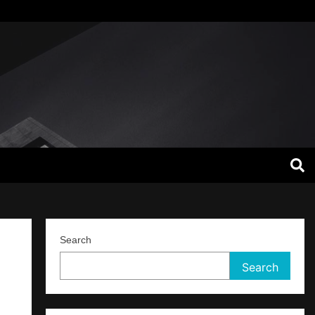
Search
Search