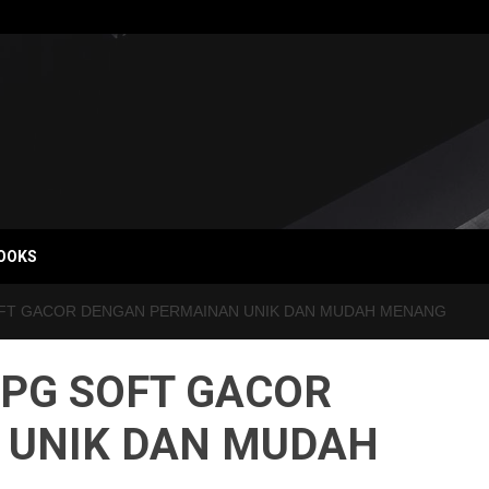
OOKS
OFT GACOR DENGAN PERMAINAN UNIK DAN MUDAH MENANG
 PG SOFT GACOR
 UNIK DAN MUDAH