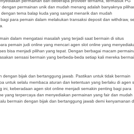
enyediakan permainan dari beberapa provider ternama, termasuk PG
or dengan permainan unik dan mudah menang adalah banyaknya piliha
lot dengan tema balap kuda yang sangat menarik dan mudah
agi para pemain dalam melakukan transaksi deposit dan withdraw, se
a.
ain dalam mengatasi masalah yang terjadi saat bermain di situs
 para pemain judi online yang mencari agen slot online yang menyediak
ses bisa menjadi pilihan yang tepat. Dengan berbagai macam permain
erasakan sensasi bermain yang berbeda-beda setiap kali mereka berma
in dengan bijak dan bertanggung jawab. Pastikan untuk tidak bermain
pa untuk selalu membaca aturan dan ketentuan yang berlaku di agen s
g ini, keberadaan agen slot online menjadi semakin penting bagi para
nline yang terpercaya dan menyediakan permainan yang fair dan mudah
 selalu bermain dengan bijak dan bertanggung jawab demi kenyamanan 