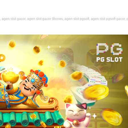
,
agen slot gacor
,
agen slot gacor 9hores
,
agen slot pgsoft
,
agen slot pgsoft gacor
,