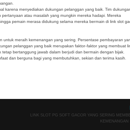
nangan.
nal karena menyediakan dukungan pelanggan yang baik. Tim dukunga
 pertanyaan atau masalah yang mungkin mereka hadapi. Mereka
hingga pemain merasa didukung selama mereka bermain di link slot ga
in untuk meraih kemenangan yang sering. Persentase pembayaran ya
 dukungan pelanggan yang baik merupakan faktor-faktor yang membuat li
uk tetap bertanggung jawab dalam berjudi dan bermain dengan bijak.
aat dan berguna bagi yang membutuhkan, sekian dan terima kasih.
LINK SLOT PG SOFT GACOR YANG SERING MEMB
KEMENANGAN 