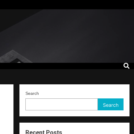
Search
Search
Recent Posts