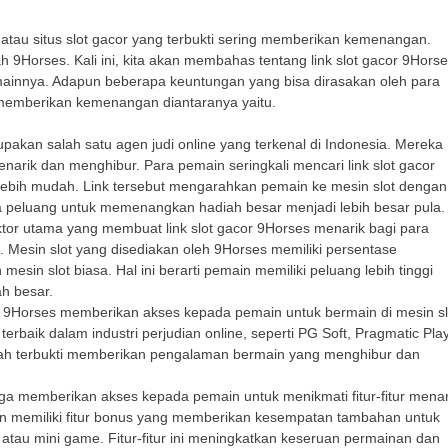
 atau situs slot gacor yang terbukti sering memberikan kemenangan.
 9Horses. Kali ini, kita akan membahas tentang link slot gacor 9Hors
ainnya. Adapun beberapa keuntungan yang bisa dirasakan oleh para
g memberikan kemenangan diantaranya yaitu.
akan salah satu agen judi online yang terkenal di Indonesia. Mereka
arik dan menghibur. Para pemain seringkali mencari link slot gacor
ebih mudah. Link tersebut mengarahkan pemain ke mesin slot dengan
a peluang untuk memenangkan hadiah besar menjadi lebih besar pula.
tor utama yang membuat link slot gacor 9Horses menarik bagi para
 Mesin slot yang disediakan oleh 9Horses memiliki persentase
sin slot biasa. Hal ini berarti pemain memiliki peluang lebih tinggi
h besar.
or 9Horses memberikan akses kepada pemain untuk bermain di mesin sl
erbaik dalam industri perjudian online, seperti PG Soft, Pragmatic Play
telah terbukti memberikan pengalaman bermain yang menghibur dan
uga memberikan akses kepada pemain untuk menikmati fitur-fitur menar
in memiliki fitur bonus yang memberikan kesempatan tambahan untuk
atau mini game. Fitur-fitur ini meningkatkan keseruan permainan dan