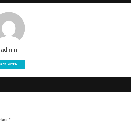
admin
arn More →
arked
*