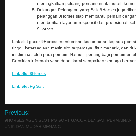
meningkatkan peluang pemain untuk meraih keme
Dukungan Pelanggan yang Baik 9Horses juga dike
pelanggan 9Horses siap membantu pemain dengan
memberikan layanan responsif dan profesional, se
9Horses.
Link slot gacor 9Horses memberikan kesempatan kepada pema
tinggi, ketersediaan mesin slot terpercaya, fitur menarik, dan
ini diminati oleh para pemain. Namun, penting bagi pemain unt
Demikian informais yang dapat kami sampaikan semoga bermanf
Link Slot 9Horses
Link Slot Pg Soft
Post
Previous:
navigation
9HORSES AGEN SLOT PG SOFT GACOR DENGAN PERMAINAN
UNIK DAN MUDAH MENANG