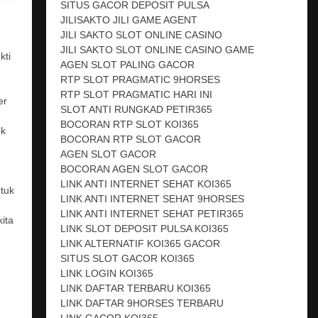
SITUS GACOR DEPOSIT PULSA
JILISAKTO JILI GAME AGENT
JILI SAKTO SLOT ONLINE CASINO
JILI SAKTO SLOT ONLINE CASINO GAME
kti
AGEN SLOT PALING GACOR
RTP SLOT PRAGMATIC 9HORSES
RTP SLOT PRAGMATIC HARI INI
er
SLOT ANTI RUNGKAD PETIR365
BOCORAN RTP SLOT KOI365
uk
BOCORAN RTP SLOT GACOR
AGEN SLOT GACOR
BOCORAN AGEN SLOT GACOR
LINK ANTI INTERNET SEHAT KOI365
tuk
LINK ANTI INTERNET SEHAT 9HORSES
LINK ANTI INTERNET SEHAT PETIR365
ita
LINK SLOT DEPOSIT PULSA KOI365
LINK ALTERNATIF KOI365 GACOR
SITUS SLOT GACOR KOI365
LINK LOGIN KOI365
LINK DAFTAR TERBARU KOI365
LINK DAFTAR 9HORSES TERBARU