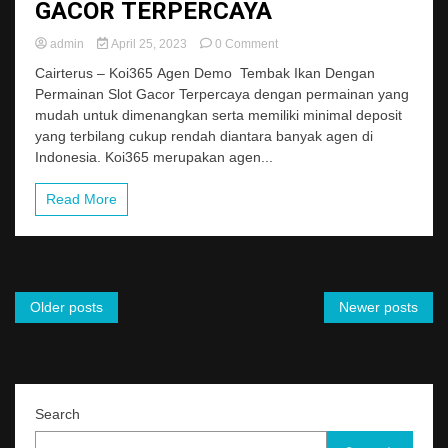
GACOR TERPERCAYA
on
admin
April 25, 2023
0 Comment
KOI365
Cairterus – Koi365 Agen Demo Tembak Ikan Dengan
AGEN
Permainan Slot Gacor Terpercaya dengan permainan yang
DEMO
mudah untuk dimenangkan serta memiliki minimal deposit
TEMBAK
IKAN
yang terbilang cukup rendah diantara banyak agen di
DENGAN
Indonesia. Koi365 merupakan agen...
PERMAINAN
SLOT
Read More
GACOR
TERPERCAYA
Posts
Older posts
Newer posts
navigation
Search