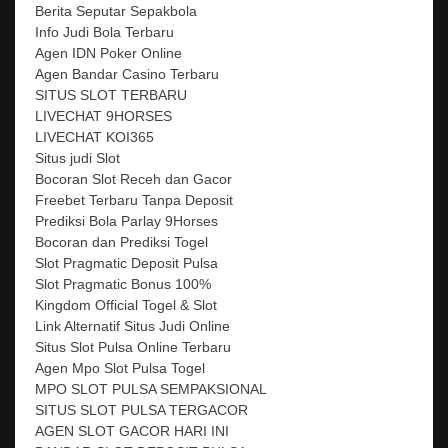
Berita Seputar Sepakbola
Info Judi Bola Terbaru
Agen IDN Poker Online
Agen Bandar Casino Terbaru
SITUS SLOT TERBARU
LIVECHAT 9HORSES
LIVECHAT KOI365
Situs judi Slot
Bocoran Slot Receh dan Gacor
Freebet Terbaru Tanpa Deposit
Prediksi Bola Parlay 9Horses
Bocoran dan Prediksi Togel
Slot Pragmatic Deposit Pulsa
Slot Pragmatic Bonus 100%
Kingdom Official Togel & Slot
Link Alternatif Situs Judi Online
Situs Slot Pulsa Online Terbaru
Agen Mpo Slot Pulsa Togel
MPO SLOT PULSA SEMPAKSIONAL
SITUS SLOT PULSA TERGACOR
AGEN SLOT GACOR HARI INI