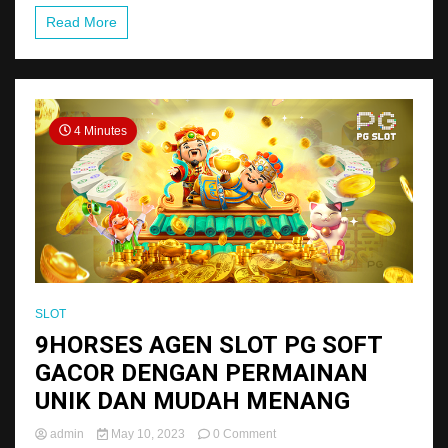
MEMBERIKAN
Read More
KEMENANGAN
4 Minutes
SLOT
9HORSES AGEN SLOT PG SOFT
GACOR DENGAN PERMAINAN
UNIK DAN MUDAH MENANG
on
admin
May 10, 2023
0 Comment