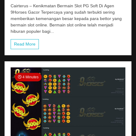
KENIKMATAN
Cairterus – Kenikmatan Bermain Slot PG Soft Di Agen
BERMAIN
9Horses Gacor Terpercaya yang sudah terbukti sering
SLOT
memberikan kemenangan besar kepada para bettor yang
PG
SOFT
bermain slot online. Bermain slot online telah menjadi
DI
hiburan populer bagi...
AGEN
9HORSES
Read More
GACOR
TERPERCAYA
4 Minutes