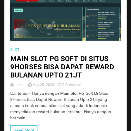
SLOT
MAIN SLOT PG SOFT DI SITUS
9HORSES BISA DAPAT REWARD
BULANAN UPTO 21JT
on
admin
May 29, 2023
0 Comment
MAIN
Cairterus – Hanya dengan Main Slot PG Soft Di Situs
SLOT
9Horses Bisa Dapat Reward Bulanan Upto 21jt yang
PG
dimana tidak semua situs slot yang ada di Indonesia
SOFT
DI
menyediakan reward bulanan tersebut. Hanya dengan
SITUS
bermain...
9HORSES
BISA
Read More