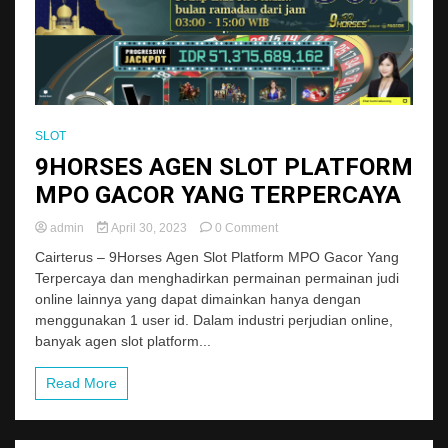
SLOT
9HORSES AGEN SLOT PLATFORM
MPO GACOR YANG TERPERCAYA
on
admin
April 30, 2023
0 Comment
9HORSES
Cairterus – 9Horses Agen Slot Platform MPO Gacor Yang
AGEN
Terpercaya dan menghadirkan permainan permainan judi
SLOT
online lainnya yang dapat dimainkan hanya dengan
PLATFORM
MPO
menggunakan 1 user id. Dalam industri perjudian online,
GACOR
banyak agen slot platform...
YANG
TERPERCAYA
Read More