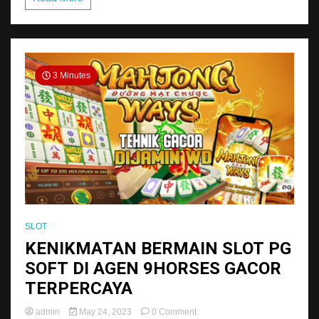
DAPAT
REWARD
BULANAN
UPTO
21JT
3 Minutes
SLOT
KENIKMATAN BERMAIN SLOT PG
SOFT DI AGEN 9HORSES GACOR
TERPERCAYA
on
admin
May 24, 2023
0 Comment